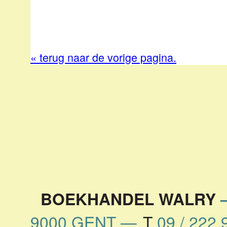
« terug naar de vorige pagina.
BOEKHANDEL WALRY
9000 GENT
—
T
09 / 222